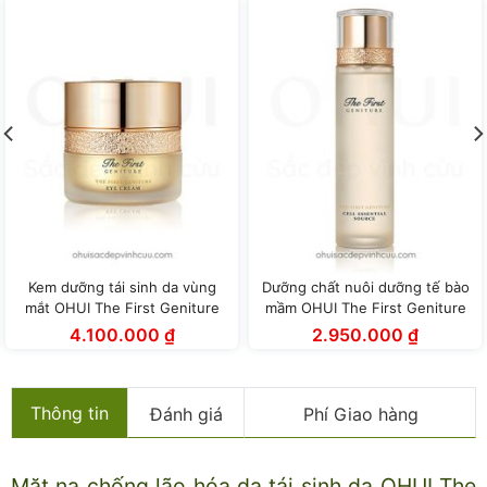
Kem dưỡng tái sinh da vùng
Dưỡng chất nuôi dưỡng tế bào
mắt OHUI The First Geniture
mầm OHUI The First Geniture
Eye Cream (25ml)
Cell Essential Source (120ml)
4.100.000
₫
2.950.000
₫
Thông tin
Đánh giá
Phí Giao hàng
Mặt nạ chống lão hóa da tái sinh da OHUI The