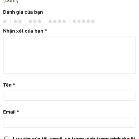
(40ml)”
Đánh giá của bạn
1
2
3
4
5
Nhận xét của bạn
*
Tên
*
Email
*
Lưu tên của tôi, email, và trang web trong trình duyệt