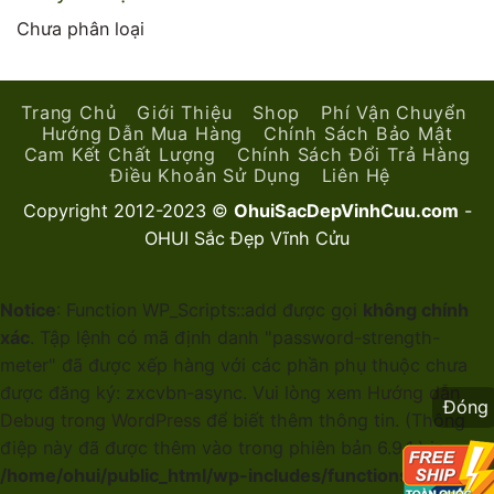
Chưa phân loại
Trang Chủ
Giới Thiệu
Shop
Phí Vận Chuyển
Hướng Dẫn Mua Hàng
Chính Sách Bảo Mật
Cam Kết Chất Lượng
Chính Sách Đổi Trả Hàng
Điều Khoản Sử Dụng
Liên Hệ
Copyright 2012-2023 ©
OhuiSacDepVinhCuu.com
-
OHUI Sắc Đẹp Vĩnh Cửu
Notice
: Function WP_Scripts::add được gọi
không chính
xác
. Tập lệnh có mã định danh "password-strength-
meter" đã được xếp hàng với các phần phụ thuộc chưa
được đăng ký: zxcvbn-async. Vui lòng xem
Hướng dẫn
Đóng
Debug trong WordPress
để biết thêm thông tin. (Thông
điệp này đã được thêm vào trong phiên bản 6.9.1.) in
/home/ohui/public_html/wp-includes/functions.php
on