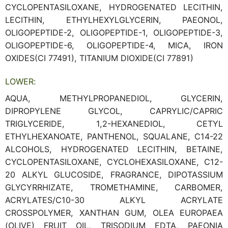
CYCLOPENTASILOXANE, HYDROGENATED LECITHIN,
LECITHIN, ETHYLHEXYLGLYCERIN, PAEONOL,
OLIGOPEPTIDE-2, OLIGOPEPTIDE-1, OLIGOPEPTIDE-3,
OLIGOPEPTIDE-6, OLIGOPEPTIDE-4, MICA, IRON
OXIDES(CI 77491), TITANIUM DIOXIDE(CI 77891)
LOWER:
AQUA, METHYLPROPANEDIOL, GLYCERIN,
DIPROPYLENE GLYCOL, CAPRYLIC/CAPRIC
TRIGLYCERIDE, 1,2-HEXANEDIOL, CETYL
ETHYLHEXANOATE, PANTHENOL, SQUALANE, C14-22
ALCOHOLS, HYDROGENATED LECITHIN, BETAINE,
CYCLOPENTASILOXANE, CYCLOHEXASILOXANE, C12-
20 ALKYL GLUCOSIDE, FRAGRANCE, DIPOTASSIUM
GLYCYRRHIZATE, TROMETHAMINE, CARBOMER,
ACRYLATES/C10-30 ALKYL ACRYLATE
CROSSPOLYMER, XANTHAN GUM, OLEA EUROPAEA
(OLIVE) FRUIT OIL, TRISODIUM EDTA, PAEONIA