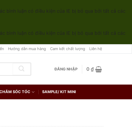
ác bình luận có điều kiện của IE bị bỏ qua bởi tất cả các
ác bình luận có điều kiện của IE bị bỏ qua bởi tất cả các
ển
Hướng dẫn mua hàng
Cam kết chất lượng
Liên hệ
0
₫
ĐĂNG NHẬP
CHĂM SÓC TÓC
SAMPLE/ KIT MINI