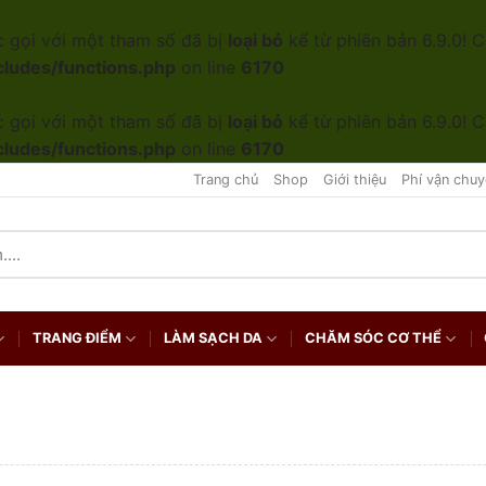
 gọi với một tham số đã bị
loại bỏ
kể từ phiên bản 6.9.0! C
cludes/functions.php
on line
6170
 gọi với một tham số đã bị
loại bỏ
kể từ phiên bản 6.9.0! C
cludes/functions.php
on line
6170
Trang chủ
Shop
Giới thiệu
Phí vận chuy
TRANG ĐIỂM
LÀM SẠCH DA
CHĂM SÓC CƠ THỂ