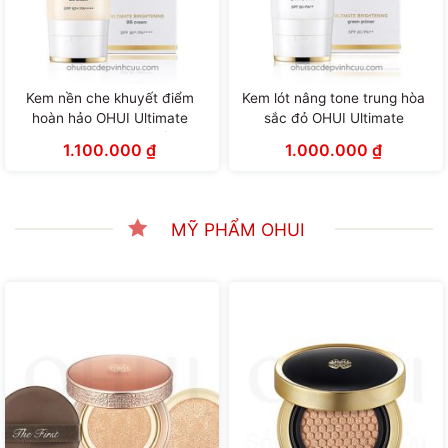
Kem nền che khuyết điểm
Kem lót nâng tone trung hòa
hoàn hảo OHUI Ultimate
sắc đỏ OHUI Ultimate
Brightening BB Cream (45ml)
Brightening Green Primer
1.100.000
₫
1.000.000
₫
(45ml)
MỸ PHẨM OHUI