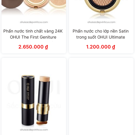
Phấn nước tinh chất vàng 24K
Phấn nước cho lớp nền Satin
OHUI The First Geniture
trong suốt OHUI Ultimate
Ampoule Cover Cushion (15g x
Cover Cushion Satin Finish
2.650.000
₫
1.200.000
₫
2 lõi)
(15g x 2 lõi)