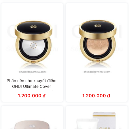
Phấn nền che khuyết điểm
OHUI Ultimate Cover
Concealer Metal Cushion (15g
1.200.000
₫
1.200.000
₫
x 2 lõi)