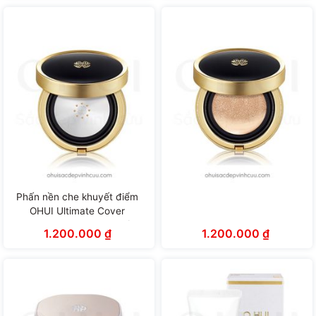
Phấn nền che khuyết điểm
OHUI Ultimate Cover
Concealer Metal Cushion (15g
1.200.000
₫
1.200.000
₫
x 2 lõi)