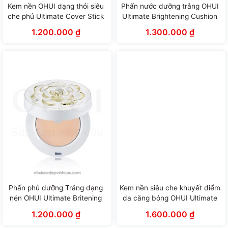
Kem nền OHUI dạng thỏi siêu
Phấn nước dưỡng trắng OHUI
che phủ Ultimate Cover Stick
Ultimate Brightening Cushion
Foundation (15g)
(15g x 2 lõi)
1.200.000
₫
1.300.000
₫
Phấn phủ dưỡng Trắng dạng
Kem nền siêu che khuyết điểm
nén OHUI Ultimate Britening
da căng bóng OHUI Ultimate
Varnishing Pact (9g)
Cover Longwear Foundation
1.200.000
₫
1.600.000
₫
SPF50+/PA +++ (50ml)