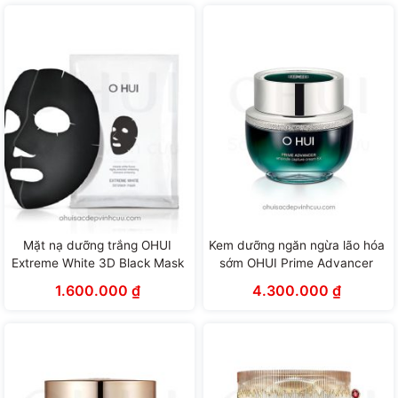
Mặt nạ dưỡng trắng OHUI
Kem dưỡng ngăn ngừa lão hóa
Extreme White 3D Black Mask
sớm OHUI Prime Advancer
(27g x 6 miếng)
Ampoule Capture Cream
1.600.000
₫
4.300.000
₫
(50ml)