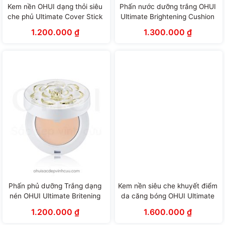
Kem nền OHUI dạng thỏi siêu
Phấn nước dưỡng trắng OHUI
che phủ Ultimate Cover Stick
Ultimate Brightening Cushion
Foundation (15g)
(15g x 2 lõi)
1.200.000
₫
1.300.000
₫
Phấn phủ dưỡng Trắng dạng
Kem nền siêu che khuyết điểm
nén OHUI Ultimate Britening
da căng bóng OHUI Ultimate
Varnishing Pact (9g)
Cover Longwear Foundation
1.200.000
₫
1.600.000
₫
SPF50+/PA +++ (50ml)