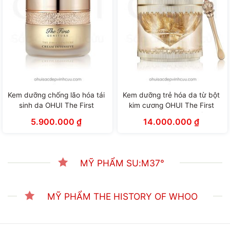
Kem dưỡng chống lão hóa tái
Kem dưỡng trẻ hóa da từ bột
sinh da OHUI The First
kim cương OHUI The First
Geniture Cream Intensive
Diadein Solitaire Cream (60ml)
5.900.000
₫
14.000.000
₫
(55ml)
MỸ PHẨM SU:M37°
MỸ PHẨM THE HISTORY OF WHOO