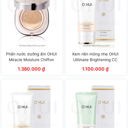
Phấn nước dưỡng ẩm OHUI
Kem nền mỏng nhẹ OHUI
Miracle Moisture Chiffon
Ultimate Brightening CC
Cushion 50+/PA+++ (15g x 3
Cream hiệu chỉnh sắc da tối
1.380.000
₫
1.100.000
₫
lõi)
ưu (45ml)