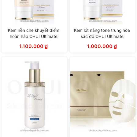
Kem nền che khuyết điểm
Kem lót nâng tone trung hòa
hoàn hảo OHUI Ultimate
sắc đỏ OHUI Ultimate
Brightening BB Cream (45ml)
Brightening Green Primer
1.100.000
₫
1.000.000
₫
(45ml)