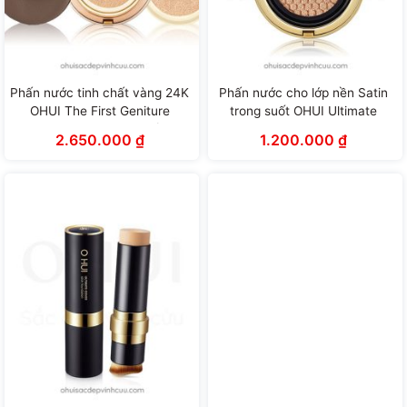
Phấn nước tinh chất vàng 24K
Phấn nước cho lớp nền Satin
OHUI The First Geniture
trong suốt OHUI Ultimate
Ampoule Cover Cushion (15g x
Cover Cushion Satin Finish
2.650.000
₫
1.200.000
₫
2 lõi)
(15g x 2 lõi)