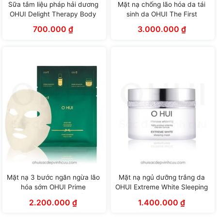
Sữa tắm liệu pháp hải dương
Mặt nạ chống lão hóa da tái
OHUI Delight Therapy Body
sinh da OHUI The First
Wash (300ml)
Geniture Ampoule Mask
700.000
₫
3.000.000
₫
(40ml)
Mặt nạ 3 bước ngăn ngừa lão
Mặt nạ ngủ dưỡng trắng da
hóa sớm OHUI Prime
OHUI Extreme White Sleeping
Advancer 3-Step Mask (37ml)
Mask (100ml)
2.200.000
₫
1.400.000
₫