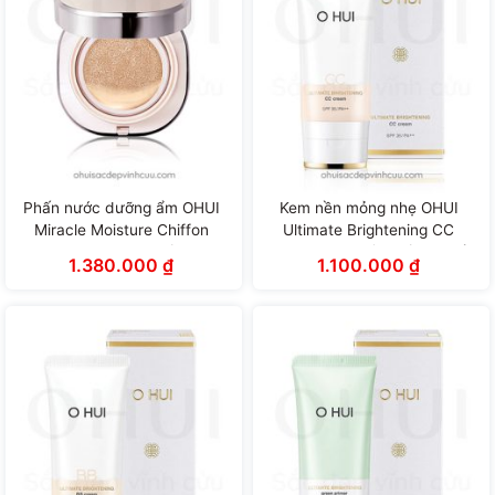
Phấn nước dưỡng ẩm OHUI
Kem nền mỏng nhẹ OHUI
Miracle Moisture Chiffon
Ultimate Brightening CC
Cushion 50+/PA+++ (15g x 3
Cream hiệu chỉnh sắc da tối
1.380.000
₫
1.100.000
₫
lõi)
ưu (45ml)