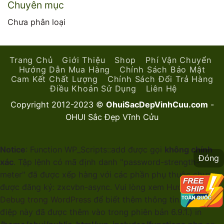
Chuyên mục
Chưa phân loại
Trang Chủ
Giới Thiệu
Shop
Phí Vận Chuyển
Hướng Dẫn Mua Hàng
Chính Sách Bảo Mật
Cam Kết Chất Lượng
Chính Sách Đổi Trả Hàng
Điều Khoản Sử Dụng
Liên Hệ
Copyright 2012-2023 ©
OhuiSacDepVinhCuu.com
-
OHUI Sắc Đẹp Vĩnh Cửu
Notice
: Function WP_Scripts::add được gọi
không chính
Đóng
xác
. Tập lệnh có mã định danh "password-strength-
meter" đã được xếp hàng với các phần phụ thuộc chưa
được đăng ký: zxcvbn-async. Vui lòng xem
Hướng dẫn
Debug trong WordPress
để biết thêm thông tin. (Thông
điệp này đã được thêm vào trong phiên bản 6.9.1.) in