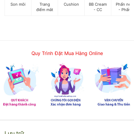
Son môi
Trang
Cushion
BB Cream
Phấn nén
điểm mắt
- CC
- Phấn
môi
Cream
phủ
Quy Trình Đặt Mua Hàng Online
Lưu trữ