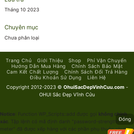
Tháng 10 2023
Chuyên mục
Chưa phân loại
Trang Chủ
Giới Thiệu
Shop
Phí Vận Chuyển
Hướng Dẫn Mua Hàng
Chính Sách Bảo Mật
Cam Kết Chất Lượng
Chính Sách Đổi Trả Hàng
Điều Khoản Sử Dụng
Liên Hệ
Copyright 2012-2023 ©
OhuiSacDepVinhCuu.com
-
OHUI Sắc Đẹp Vĩnh Cửu
Notice
: Function WP_Scripts::add được gọi
không chính
Đóng
xác
. Tập lệnh có mã định danh "password-strength-
meter" đã được xếp hàng với các phần phụ thuộc chưa