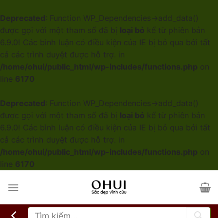
Deprecated
: Function WP_Dependencies->add_data()
được gọi với một tham số đã bị
loại bỏ
kể từ phiên bản
6.9.0! Các bình luận có điều kiện của IE bị bỏ qua bởi tất
cả các trình duyệt được hỗ trợ. in
/home/ohui/public_html/wp-includes/functions.php
on
line
6170
Deprecated
: Function WP_Dependencies->add_data()
được gọi với một tham số đã bị
loại bỏ
kể từ phiên bản
6.9.0! Các bình luận có điều kiện của IE bị bỏ qua bởi tất
cả các trình duyệt được hỗ trợ. in
/home/ohui/public_html/wp-includes/functions.php
on
line
6170
Skip
to
content
Tìm