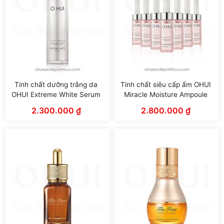
Tinh chất dưỡng trắng da
Tinh chất siêu cấp ẩm OHUI
OHUI Extreme White Serum
Miracle Moisture Ampoule
(45ml)
777 (7ml x 7 tuýp)
2.300.000
₫
2.800.000
₫